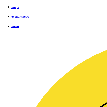
maps
eventi e news
menu