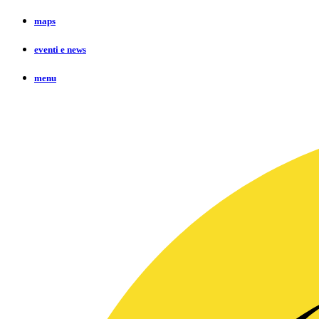
maps
eventi e news
menu