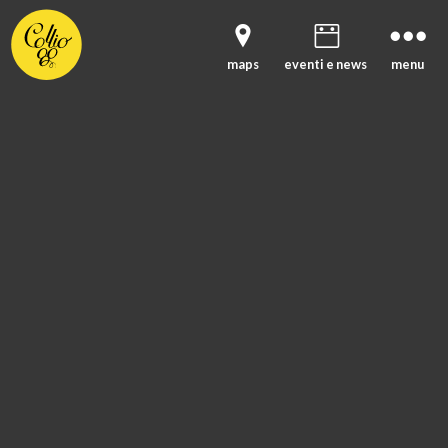
maps
eventi e news
menu