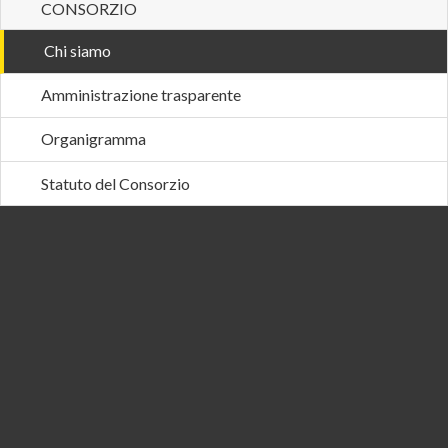
CONSORZIO
Chi siamo
Amministrazione trasparente
Organigramma
Statuto del Consorzio
Chi siamo
Referenti e contatti dei responsabili d’area.
Amministrazione: