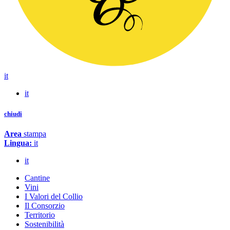
it
it
chiudi
Area
stampa
Lingua:
it
it
Cantine
Vini
I Valori del Collio
Il Consorzio
Territorio
Sostenibilità