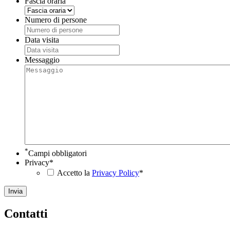
Fascia oraria
Numero di persone
Data visita
GG
slash
Messaggio
MM
slash
AAAA
*
Campi obbligatori
Privacy
*
Accetto la
Privacy Policy
*
C
ontatti