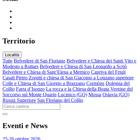
T
erritorio
Località
Tutte
Belvedere di San Floriano
Belvedere e Chiesa dei Santi Vito e
Modesto a Ruttars
Belvedere e Chiesa di San Leonardo a Scriò
Belvedere e Chiesa di Sant’Elena a Mernico
Capriva del Friuli
Casali Pietro Zorutti e chiesa di San Giacomo a Lonzano superiore
Colle e Chiesa di San Giorgio a Brazzano
Cormòns
Dolegna del
Collio
Farra d’Isonzo
La rocca e la Chiesa della Beata Vergine del
Soccorso sul Monte Quarin
Lucinico (GO)
Mossa
Oslavia (GO)
Russiz Superiore
San Floriano del Collio
E
venti e News
25-26 ottobre 2026