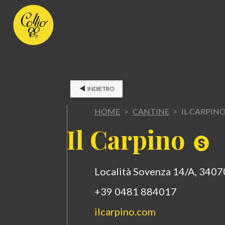
INDIETRO
HOME
>
CANTINE
>
IL CARPIN
I
l Carpino
Località Sovenza 14/A, 34070
+39 0481 884017
ilcarpino.com