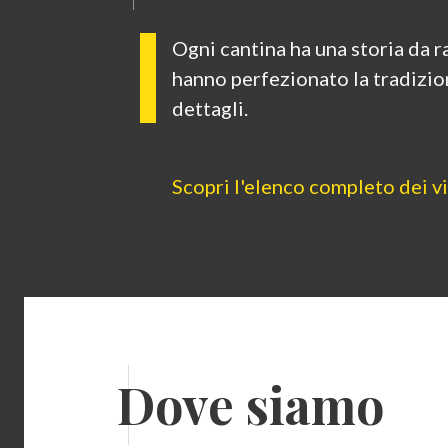
Ogni cantina ha una storia da 
hanno perfezionato la tradizio
dettagli.
Scopri l'elenco completo dei v
D
ove siamo