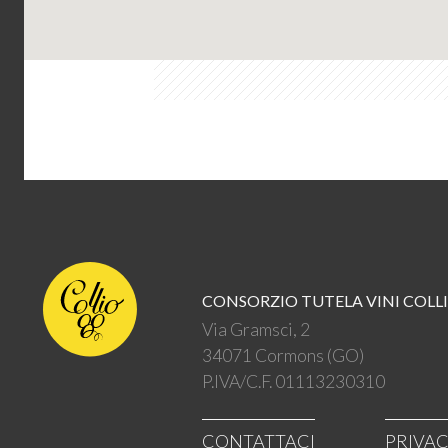
CONSORZIO TUTELA VINI COLL
Via Gramsci, 2
34071 Cormons (GO)
P.IVA/C.F. 01113230310
CONTATTACI
PRIVA