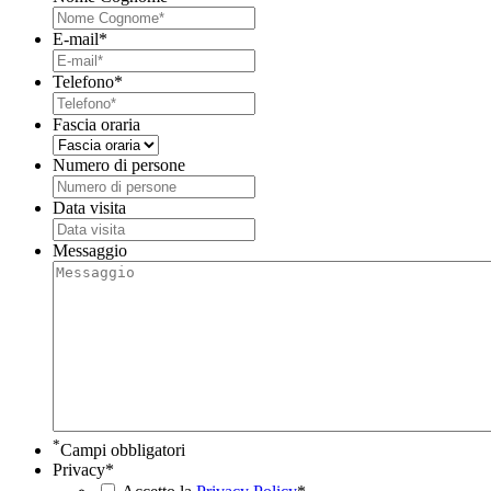
E-mail
*
Telefono
*
Fascia oraria
Numero di persone
Data visita
GG
slash
Messaggio
MM
slash
AAAA
*
Campi obbligatori
Privacy
*