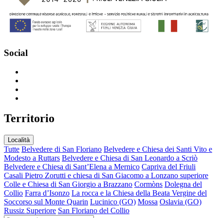
Social
T
erritorio
Località
Tutte
Belvedere di San Floriano
Belvedere e Chiesa dei Santi Vito e
Modesto a Ruttars
Belvedere e Chiesa di San Leonardo a Scriò
Belvedere e Chiesa di Sant’Elena a Mernico
Capriva del Friuli
Casali Pietro Zorutti e chiesa di San Giacomo a Lonzano superiore
Colle e Chiesa di San Giorgio a Brazzano
Cormòns
Dolegna del
Collio
Farra d’Isonzo
La rocca e la Chiesa della Beata Vergine del
Soccorso sul Monte Quarin
Lucinico (GO)
Mossa
Oslavia (GO)
Russiz Superiore
San Floriano del Collio