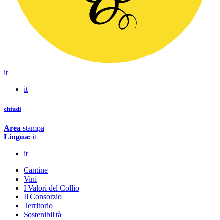
it
it
chiudi
Area
stampa
Lingua:
it
it
Cantine
Vini
I Valori del Collio
Il Consorzio
Territorio
Sostenibilità