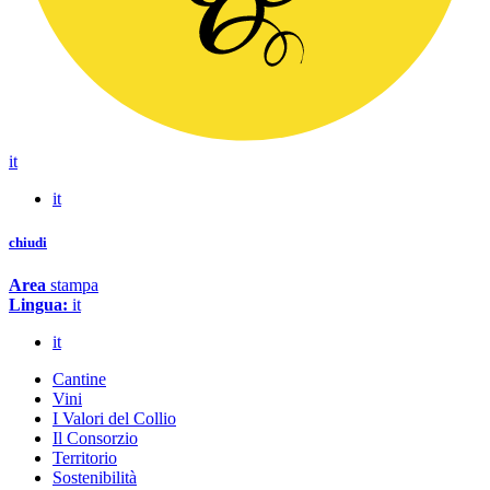
it
it
chiudi
Area
stampa
Lingua:
it
it
Cantine
Vini
I Valori del Collio
Il Consorzio
Territorio
Sostenibilità