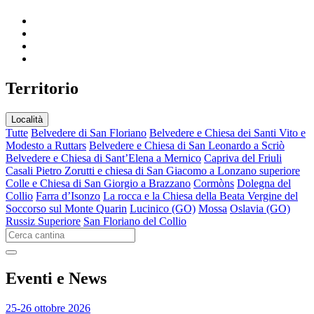
T
erritorio
Località
Tutte
Belvedere di San Floriano
Belvedere e Chiesa dei Santi Vito e
Modesto a Ruttars
Belvedere e Chiesa di San Leonardo a Scriò
Belvedere e Chiesa di Sant’Elena a Mernico
Capriva del Friuli
Casali Pietro Zorutti e chiesa di San Giacomo a Lonzano superiore
Colle e Chiesa di San Giorgio a Brazzano
Cormòns
Dolegna del
Collio
Farra d’Isonzo
La rocca e la Chiesa della Beata Vergine del
Soccorso sul Monte Quarin
Lucinico (GO)
Mossa
Oslavia (GO)
Russiz Superiore
San Floriano del Collio
E
venti e News
25-26 ottobre 2026