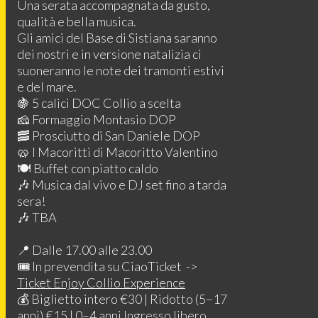
Una serata accompagnata da gusto,
qualità e bella musica.
Gli amici del Base di Sistiana saranno
dei nostri e in versione natalizia ci
suoneranno le note dei tramonti estivi
e del mare.
🍇 5 calici DOC Collio a scelta
🧀 Formaggio Montasio DOP
🥓 Prosciutto di San Daniele DOP
🥨 I Macoritti di Macoritto Valentino
🍽️ Buffet con piatto caldo
🎶 Musica dal vivo e DJ set fino a tarda
sera!
🎶 TBA
📍 Dalle 17.00 alle 23.00
🎟️ In prevendita su CiaoTicket ->
Ticket Enjoy Collio Experience
💰 Biglietto intero €30 | Ridotto (5–17
anni) €15 | 0–4 anni Ingresso libero