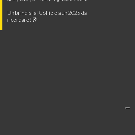
Un brindisi al Collio e a un 2025 da
ricordare! 🥂
CONSORZIO TUTELA VINI COLLIO
Via Gramsci, 2
34071 Cormons (GO)