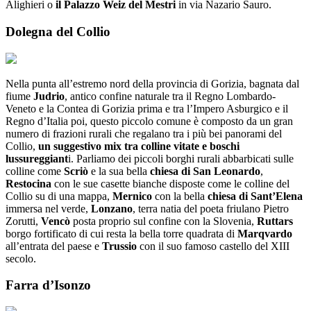
Alighieri o
il Palazzo Weiz del Mestri
in via Nazario Sauro.
Dolegna del Collio
Nella punta all’estremo nord della provincia di Gorizia, bagnata dal
fiume
Judrio
, antico confine naturale tra il Regno Lombardo-
Veneto e la Contea di Gorizia prima e tra l’Impero Asburgico e il
Regno d’Italia poi, questo piccolo comune è composto da un gran
numero di frazioni rurali che regalano tra i più bei panorami del
Collio,
un suggestivo mix tra colline vitate e boschi
lussureggiant
i. Parliamo dei piccoli borghi rurali abbarbicati sulle
colline come
Scriò
e la sua bella
chiesa di San Leonardo
,
Restocina
con le sue casette bianche disposte come le colline del
Collio su di una mappa,
Mernico
con la bella
chiesa di Sant’Elena
immersa nel verde,
Lonzano
, terra natia del poeta friulano Pietro
Zorutti,
Vencò
posta proprio sul confine con la Slovenia,
Ruttars
borgo fortificato di cui resta la bella torre quadrata di
Marqvardo
all’entrata del paese e
Trussio
con il suo famoso castello del XIII
secolo.
Farra d’Isonzo