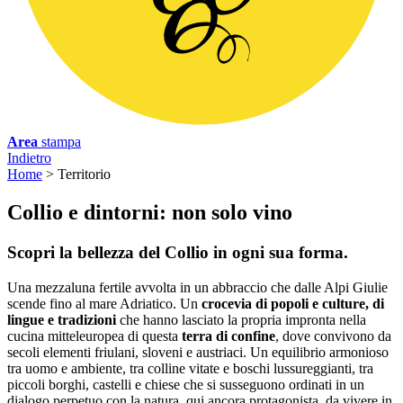
Area
stampa
Indietro
Home
>
Territorio
C
ollio e dintorni: non solo vino
Scopri la bellezza del Collio in ogni sua forma.
Una mezzaluna fertile avvolta in un abbraccio che dalle Alpi Giulie
scende fino al mare Adriatico. Un
crocevia di popoli e culture, di
lingue e tradizioni
che hanno lasciato la propria impronta nella
cucina mitteleuropea di questa
terra di confine
, dove convivono da
secoli elementi friulani, sloveni e austriaci. Un equilibrio armonioso
tra uomo e ambiente, tra colline vitate e boschi lussureggianti, tra
piccoli borghi, castelli e chiese che si susseguono ordinati in un
dialogo perpetuo con la natura, qui ancora protagonista, da vivere in