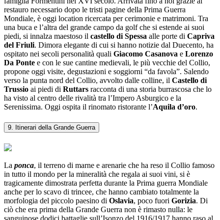
famiglia Formentini nel XVI secolo. Arrivata fino a noi grazie al
restauro necessario dopo le tristi pagine della Prima Guerra
Mondiale, è oggi location ricercata per cerimonie e matrimoni. Tra
una buca e l’altra del grande campo da golf che si estende ai suoi
piedi, si innalza maestoso il
castello di Spessa
alle porte di
Capriva
del Friuli
. Dimora elegante di cui si hanno notizie dal Duecento, ha
ospitato nei secoli personalità quali
Giacomo Casanova
e
Lorenzo
Da Ponte
e con le sue cantine medievali, le più vecchie del Collio,
propone oggi visite, degustazioni e soggiorni “da favola”. Salendo
verso la punta nord del Collio, avvolto dalle colline, il
Castello di
Trussio
ai piedi di
Ruttars
racconta di una storia burrascosa che lo
ha visto al centro delle rivalità tra l’Impero Asburgico e la
Serenissima. Oggi ospita il rinomato ristorante l’
Aquila d’oro
.
9. Itinerari della Grande Guerra
La
ponca
, il terreno di marne e arenarie che ha reso il Collio famoso
in tutto il mondo per la mineralità che regala ai suoi vini, si è
tragicamente dimostrata perfetta durante la Prima guerra Mondiale
anche per lo scavo di trincee, che hanno cambiato totalmente la
morfologia del piccolo paesino di
Oslavia
, poco fuori
Gorizia
. Di
ciò che era prima della Grande Guerra non è rimasto nulla: le
sanguinose dodici battaglie sull’Isonzo del 1916/1917 hanno raso al