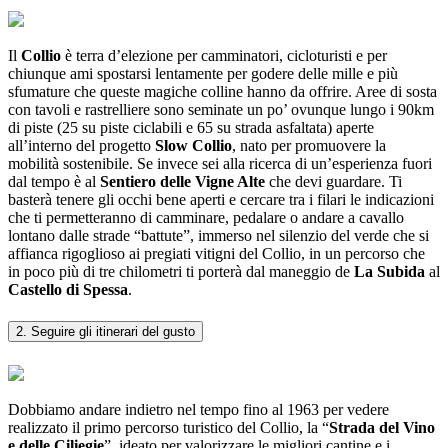
Il
Collio
è terra d’elezione per camminatori, cicloturisti e per
chiunque ami spostarsi lentamente per godere delle mille e più
sfumature che queste magiche colline hanno da offrire. Aree di sosta
con tavoli e rastrelliere sono seminate un po’ ovunque lungo i 90km
di piste (25 su piste ciclabili e 65 su strada asfaltata) aperte
all’interno del progetto
Slow Collio
, nato per promuovere la
mobilità sostenibile. Se invece sei alla ricerca di un’esperienza fuori
dal tempo è al
Sentiero delle Vigne Alte
che devi guardare. Ti
basterà tenere gli occhi bene aperti e cercare tra i filari le indicazioni
che ti permetteranno di camminare, pedalare o andare a cavallo
lontano dalle strade “battute”, immerso nel silenzio del verde che si
affianca rigoglioso ai pregiati vitigni del Collio, in un percorso che
in poco più di tre chilometri ti porterà dal maneggio de
La Subida
al
Castello di Spessa
.
2. Seguire gli itinerari del gusto
Dobbiamo andare indietro nel tempo fino al 1963 per vedere
realizzato il primo percorso turistico del Collio, la “
Strada del Vino
e delle Ciliegie
”, ideato per valorizzare le migliori cantine e i