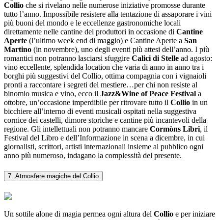
Collio
che si rivelano nelle numerose iniziative promosse durante
tutto l’anno. Impossibile resistere alla tentazione di assaporare i vini
più buoni del mondo e le eccellenze gastronomiche locali
direttamente nelle cantine dei produttori in occasione di
Cantine
Aperte
(l’ultimo week end di maggio) e Cantine Aperte a
San
Martino
(in novembre), uno degli eventi più attesi dell’anno. I più
romantici non potranno lasciarsi sfuggire
Calici di Stelle
ad agosto:
vino eccellente, splendida location che varia di anno in anno tra i
borghi più suggestivi del Collio, ottima compagnia con i vignaioli
pronti a raccontare i segreti del mestiere…per chi non resiste al
binomio musica e vino, ecco il
Jazz&Wine of Peace Festival
a
ottobre, un’occasione imperdibile per ritrovare tutto il
Collio
in un
bicchiere all’interno di eventi musicali ospitati nella suggestiva
cornice dei castelli, dimore storiche e cantine più incantevoli della
regione. Gli intellettuali non potranno mancare
Cormòns Libri
, il
Festival del Libro e dell’Informazione in scena a dicembre, in cui
giornalisti, scrittori, artisti internazionali insieme al pubblico ogni
anno più numeroso, indagano la complessità del presente.
7. Atmosfere magiche del Collio
Un sottile alone di magia permea ogni altura del
Collio
e per iniziare