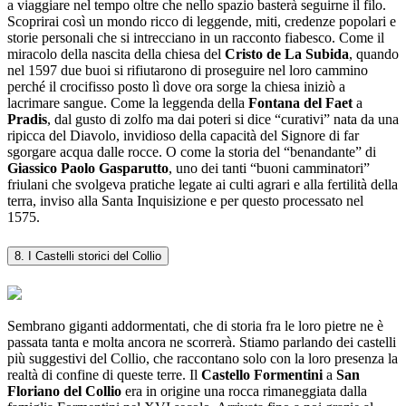
a viaggiare nel tempo oltre che nello spazio basterà seguirne il filo.
Scoprirai così un mondo ricco di leggende, miti, credenze popolari e
storie personali che si intrecciano in un racconto fiabesco. Come il
miracolo della nascita della chiesa del
Cristo de La Subida
, quando
nel 1597 due buoi si rifiutarono di proseguire nel loro cammino
perché il crocifisso posto lì dove ora sorge la chiesa iniziò a
lacrimare sangue. Come la leggenda della
Fontana del Faet
a
Pradis
, dal gusto di zolfo ma dai poteri si dice “curativi” nata da una
ripicca del Diavolo, invidioso della capacità del Signore di far
sgorgare acqua dalle rocce. O come la storia del “benandante” di
Giassico Paolo Gasparutto
, uno dei tanti “buoni camminatori”
friulani che svolgeva pratiche legate ai culti agrari e alla fertilità della
terra, inviso alla Santa Inquisizione e per questo processato nel
1575.
8. I Castelli storici del Collio
Sembrano giganti addormentati, che di storia fra le loro pietre ne è
passata tanta e molta ancora ne scorrerà. Stiamo parlando dei castelli
più suggestivi del Collio, che raccontano solo con la loro presenza la
realtà di confine di queste terre. Il
Castello Formentini
a
San
Floriano del Collio
era in origine una rocca rimaneggiata dalla