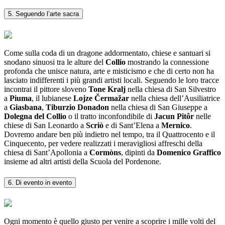
5. Seguendo l’arte sacra
Come sulla coda di un dragone addormentato, chiese e santuari si
snodano sinuosi tra le alture del
Collio
mostrando la connessione
profonda che unisce natura, arte e misticismo e che di certo non ha
lasciato indifferenti i più grandi artisti locali. Seguendo le loro tracce
incontrai il pittore sloveno
Tone Kralj
nella chiesa di San Silvestro
a
Piuma
, il lubianese
Lojze Čermažar
nella chiesa dell’Ausiliatrice
a
Giasbana
,
Tiburzio Donadon
nella chiesa di San Giuseppe a
Dolegna del Collio
o il tratto inconfondibile di
Jacun Pitôr
nelle
chiese di San Leonardo a
Scriò
e di Sant’Elena a
Mernico
.
Dovremo andare ben più indietro nel tempo, tra il Quattrocento e il
Cinquecento, per vedere realizzati i meravigliosi affreschi della
chiesa di Sant’Apollonia a
Cormòns
, dipinti da
Domenico Graffico
insieme ad altri artisti della Scuola del Pordenone.
6. Di evento in evento
Ogni momento è quello giusto per venire a scoprire i mille volti del