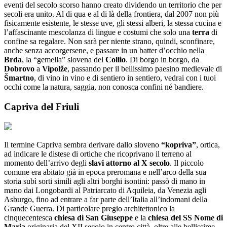
eventi del secolo scorso hanno creato dividendo un territorio che per
secoli era unito. Al di qua e al di là della frontiera, dal 2007 non più
fisicamente esistente, le stesse uve, gli stessi alberi, la stessa cucina e
l’affascinante mescolanza di lingue e costumi che solo una
terra
di
confine sa regalare. Non sarà per niente strano, quindi, sconfinare,
anche senza accorgersene, e passare in un batter d’occhio nella
Brda
, la “gemella” slovena del
Collio
. Di borgo in borgo, da
Dobrovo
a
Vipolže
, passando per il bellissimo paesino medievale di
Šmartno
, di vino in vino e di sentiero in sentiero, vedrai con i tuoi
occhi come la natura, saggia, non conosca confini né bandiere.
Capriva del Friuli
Il termine Capriva sembra derivare dallo sloveno
“kopriva”
, ortica,
ad indicare le distese di ortiche che ricoprivano il terreno al
momento dell’arrivo degli
slavi attorno al X secolo
. Il piccolo
comune era abitato già in epoca preromana e nell’arco della sua
storia subì sorti simili agli altri borghi isontini: passò di mano in
mano dai Longobardi al Patriarcato di Aquileia, da Venezia agli
Asburgo, fino ad entrare a far parte dell’Italia all’indomani della
Grande Guerra. Di particolare pregio architettonico la
cinquecentesca
chiesa di San Giuseppe
e la
chiesa del SS Nome di
Maria
originaria del XII secolo in centro città, oltre alle bellissime