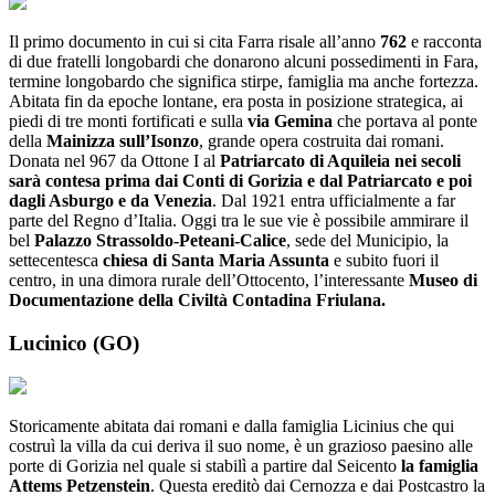
Il primo documento in cui si cita Farra risale all’anno
762
e racconta
di due fratelli longobardi che donarono alcuni possedimenti in Fara,
termine longobardo che significa stirpe, famiglia ma anche fortezza.
Abitata fin da epoche lontane, era posta in posizione strategica, ai
piedi di tre monti fortificati e sulla
via Gemina
che portava al ponte
della
Mainizza sull’Isonzo
, grande opera costruita dai romani.
Donata nel 967 da Ottone I al
Patriarcato di Aquileia nei secoli
sarà contesa prima dai Conti di Gorizia e dal Patriarcato e poi
dagli Asburgo e da Venezia
. Dal 1921 entra ufficialmente a far
parte del Regno d’Italia. Oggi tra le sue vie è possibile ammirare il
bel
Palazzo Strassoldo-Peteani-Calice
, sede del Municipio, la
settecentesca
chiesa di Santa Maria Assunta
e subito fuori il
centro, in una dimora rurale dell’Ottocento, l’interessante
Museo di
Documentazione della Civiltà Contadina Friulana.
Lucinico (GO)
Storicamente abitata dai romani e dalla famiglia Licinius che qui
costruì la villa da cui deriva il suo nome, è un grazioso paesino alle
porte di Gorizia nel quale si stabilì a partire dal Seicento
la famiglia
Attems Petzenstein
. Questa ereditò dai Cernozza e dai Postcastro la