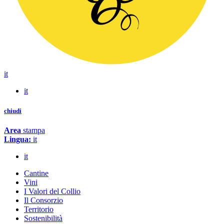
it
it
chiudi
Area
stampa
Lingua:
it
it
Cantine
Vini
I Valori del Collio
Il Consorzio
Territorio
Sostenibilità