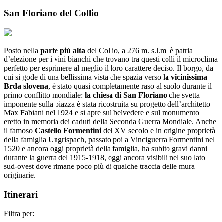
San Floriano del Collio
Posto nella
parte più alta
del Collio, a 276 m. s.l.m. è patria
d’elezione per i vini bianchi che trovano tra questi colli il microclima
perfetto per esprimere al meglio il loro carattere deciso. Il borgo, da
cui si gode di una bellissima vista che spazia verso l
a vicinissima
Brda slovena
, è stato quasi completamente raso al suolo durante il
primo conflitto mondiale:
la chiesa di San Floriano
che svetta
imponente sulla piazza è stata ricostruita su progetto dell’architetto
Max Fabiani nel 1924 e si apre sul belvedere e sul monumento
eretto in memoria dei caduti della Seconda Guerra Mondiale. Anche
il famoso
Castello Formentini
del XV secolo e in origine proprietà
della famiglia Ungrispach, passato poi a Vinciguerra Formentini nel
1520 e ancora oggi proprietà della famiglia, ha subito gravi danni
durante la guerra del 1915-1918, oggi ancora visibili nel suo lato
sud-ovest dove rimane poco più di qualche traccia delle mura
originarie.
Itinerari
Filtra per: