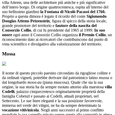
villa Attems, una delle architetture più antiche e più significative
dell’intero borgo. Di origine quattrocentesca, ospita all’interno del
suo bellissimo giardino
la Fontana di Nicolò Pacassi del 1760.
Proprio a questa dimora è legato il ricordo del conte
Sigismondo
Douglas Attems Petzenstein
, figura di spicco della storia locale,
grande promotore del territorio e
fautore della nascita del
Consorzio Collio
, di cui fu presidente dal 1965 al 1999.
In suo
onore
ogni anno il Consorzio Collio organizza
il Premio Collio
, un
riconoscimento dato ai ricercatori che contribuiscono dal punto di
vista scientifico e divulgativo alla valorizzazione del territorio.
Mossa
Il nome di questo piccolo paesino circondato da rigogliose colline e
da ordinati vigneti, potrebbe derivare dal patronimico latino
mussa
o
dal longobardo
moos-au
(piana muscosa). Quale che sia la sua
origine, la sua storia ha da sempre ruotato attorno alla maestosa
villa
Codelli
, palazzo cinquecentesco originariamente proprietà della
famiglia Cobenzl e passato ai Codelli, attuali proprietari, nel
Settecento. Le sue linee eleganti e la sua posizione favorevole,
immersa nel verde dei vitigni, ne ha da sempre determinato la
vocazione vitivinicola
. Negli anni successivi al primo conflitto
mondiale la sua cappella privata venne aperta alla comunità in attesa