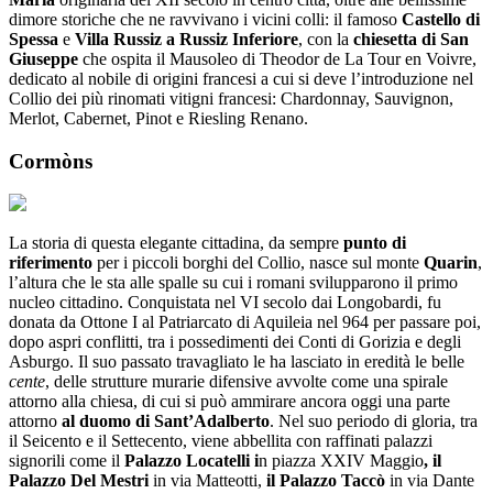
dimore storiche che ne ravvivano i vicini colli: il famoso
Castello di
Spessa
e
Villa Russiz a Russiz Inferiore
, con la
chiesetta di San
Giuseppe
che ospita il Mausoleo di Theodor de La Tour en Voivre,
dedicato al nobile di origini francesi a cui si deve l’introduzione nel
Collio dei più rinomati vitigni francesi: Chardonnay, Sauvignon,
Merlot, Cabernet, Pinot e Riesling Renano.
Cormòns
La storia di questa elegante cittadina, da sempre
punto di
riferimento
per i piccoli borghi del Collio, nasce sul monte
Quarin
,
l’altura che le sta alle spalle su cui i romani svilupparono il primo
nucleo cittadino. Conquistata nel VI secolo dai Longobardi, fu
donata da Ottone I al Patriarcato di Aquileia nel 964 per passare poi,
dopo aspri conflitti, tra i possedimenti dei Conti di Gorizia e degli
Asburgo. Il suo passato travagliato le ha lasciato in eredità le belle
cente
, delle strutture murarie difensive avvolte come una spirale
attorno alla chiesa, di cui si può ammirare ancora oggi una parte
attorno
al duomo di Sant’Adalberto
. Nel suo periodo di gloria, tra
il Seicento e il Settecento, viene abbellita con raffinati palazzi
signorili come il
Palazzo Locatelli i
n piazza XXIV Maggio
, il
Palazzo Del Mestri
in via Matteotti,
il Palazzo Taccò
in via Dante