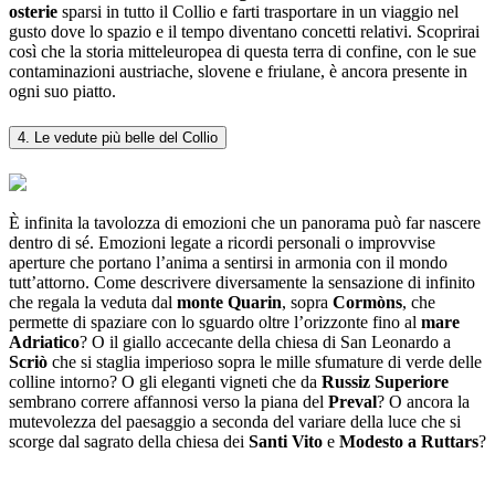
osterie
sparsi in tutto il Collio e farti trasportare in un viaggio nel
gusto dove lo spazio e il tempo diventano concetti relativi. Scoprirai
così che la storia mitteleuropea di questa terra di confine, con le sue
contaminazioni austriache, slovene e friulane, è ancora presente in
ogni suo piatto.
4. Le vedute più belle del Collio
È infinita la tavolozza di emozioni che un panorama può far nascere
dentro di sé. Emozioni legate a ricordi personali o improvvise
aperture che portano l’anima a sentirsi in armonia con il mondo
tutt’attorno. Come descrivere diversamente la sensazione di infinito
che regala la veduta dal
monte Quarin
, sopra
Cormòns
, che
permette di spaziare con lo sguardo oltre l’orizzonte fino al
mare
Adriatico
? O il giallo accecante della chiesa di San Leonardo a
Scriò
che si staglia imperioso sopra le mille sfumature di verde delle
colline intorno? O gli eleganti vigneti che da
Russiz Superiore
sembrano correre affannosi verso la piana del
Preval
? O ancora la
mutevolezza del paesaggio a seconda del variare della luce che si
scorge dal sagrato della chiesa dei
Santi Vito
e
Modesto a Ruttars
?