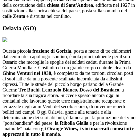
della costruzione della
chiesa di Sant’Andrea
, edificata nel 1927 in
sostituzione alla storica chiesa del paese, posta sulla sommità del
colle Zenta
e distrutta nel conflitto.
Oslavia (GO)
Questa piccola
frazione di Gorizia
, posta a meno di tre chilometri
dal centro del capoluogo isontino, è nota principalmente per il suo
Ossario che raccoglie le spoglie dei soldati caduti durante la Prima
Guerra Mondiale. Costituito da un grande corpo centrale ideato da
Ghino Venturi nel 1938,
è completato da tre torrioni circolari posti
ai suoi lati e da una possente scalinata incorniciata da altissimi
cipressi. Tutte le strade del piccolo borgo parlano della Grande
Guerra:
Tre Buchi, Lenzuolo Bianco, Dosso del Bosniaco
, a
ricordare la sua tragica storia. Succede spesso ancora oggi ai
contadini che lavorano queste terre magistralmente recuperate e
terrazzate negli anni Venti del secolo scorso, di rinvenire reperti
bellici nei campi. Oggi Oslavia, grazie alla tenacia e alla
determinazione dei suoi abitanti, è famosa per la produzione del vino
“portabandiera” del paese,
la Ribolla Gialla
e per la rivoluzione
“naturale” nata con gli
Orange Wines, i vini macerati conosciuti e
apprezzati in tutto il mondo
.