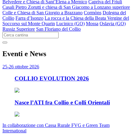
Belvedere e Chiesa di Sant’Elena a Mernico
Capriva del Friuli
Casali Pietro Zorutti e chiesa di San Giacomo a Lonzano superiore
Colle e Chiesa di San Giorgio a Brazzano
Cormòns
Dolegna del
Collio
Farra d’Isonzo
La rocca e la Chiesa della Beata Vergine del
Soccorso sul Monte Quarin
Lucinico (GO)
Mossa
Oslavia (GO)
Russiz Superiore
San Floriano del Collio
E
venti e News
25-26 ottobre 2026
COLLIO EVOLUTION 2026
Nasce l’ATI fra Collio e Colli Orientali
In collaborazione con Cassa Rurale FVG e Green Team
International