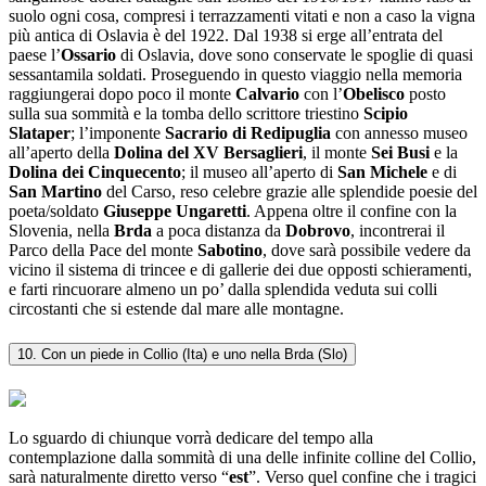
suolo ogni cosa, compresi i terrazzamenti vitati e non a caso la vigna
più antica di Oslavia è del 1922. Dal 1938 si erge all’entrata del
paese l’
Ossario
di Oslavia, dove sono conservate le spoglie di quasi
sessantamila soldati. Proseguendo in questo viaggio nella memoria
raggiungerai dopo poco il monte
Calvario
con l’
Obelisco
posto
sulla sua sommità e la tomba dello scrittore triestino
Scipio
Slataper
; l’imponente
Sacrario di Redipuglia
con annesso museo
all’aperto della
Dolina del XV Bersaglieri
, il monte
Sei Busi
e la
Dolina dei Cinquecento
; il museo all’aperto di
San Michele
e di
San Martino
del Carso, reso celebre grazie alle splendide poesie del
poeta/soldato
Giuseppe Ungaretti
. Appena oltre il confine con la
Slovenia, nella
Brda
a poca distanza da
Dobrovo
, incontrerai il
Parco della Pace del monte
Sabotino
, dove sarà possibile vedere da
vicino il sistema di trincee e di gallerie dei due opposti schieramenti,
e farti rincuorare almeno un po’ dalla splendida veduta sui colli
circostanti che si estende dal mare alle montagne.
10. Con un piede in Collio (Ita) e uno nella Brda (Slo)
Lo sguardo di chiunque vorrà dedicare del tempo alla
contemplazione dalla sommità di una delle infinite colline del Collio,
sarà naturalmente diretto verso “
est
”. Verso quel confine che i tragici