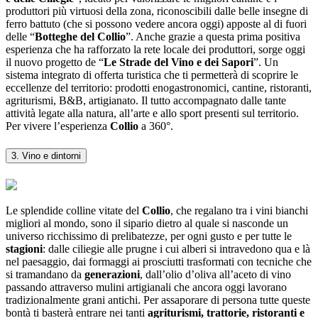
produttori più virtuosi della zona, riconoscibili dalle belle insegne di
ferro battuto (che si possono vedere ancora oggi) apposte al di fuori
delle “
Botteghe del Collio
”. Anche grazie a questa prima positiva
esperienza che ha rafforzato la rete locale dei produttori, sorge oggi
il nuovo progetto de “
Le Strade del Vino e dei Sapori
”. Un
sistema integrato di offerta turistica che ti permetterà di scoprire le
eccellenze del territorio: prodotti enogastronomici, cantine, ristoranti,
agriturismi, B&B, artigianato. Il tutto accompagnato dalle tante
attività legate alla natura, all’arte e allo sport presenti sul territorio.
Per vivere l’esperienza
Collio
a 360°.
3. Vino e dintorni
Le splendide colline vitate del
Collio
, che regalano tra i vini bianchi
migliori al mondo, sono il sipario dietro al quale si nasconde un
universo ricchissimo di prelibatezze, per ogni gusto e per tutte le
stagioni
: dalle ciliegie alle prugne i cui alberi si intravedono qua e là
nel paesaggio, dai formaggi ai prosciutti trasformati con tecniche che
si tramandano da
generazioni
, dall’olio d’oliva all’aceto di vino
passando attraverso mulini artigianali che ancora oggi lavorano
tradizionalmente grani antichi. Per assaporare di persona tutte queste
bontà ti basterà entrare nei tanti
agriturismi, trattorie, ristoranti e