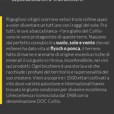
Rigogliosi vitigni scorrono veloci tra le colline quasi
a voler diventare un tutt’uno con i raggi del sole. Fra
tutti, le uve a bacca bianca –l’oro giallo del Collio-
sono le vere protagoniste di queste terre. Nascono
dal perfetto connubio tra
suolo, sole e vento
che nei
millenni ha dato vita al
flysch o ponca
, il terreno
fatto di marne e arenarie di origine eocenica ricche di
minerali il cui gusto si ritrova, inconfondibile, nei vini
qui prodotti. Ogni bicchiere è una storia a sé che
racchiude i profumi del territorio e la personalità del
suo creatore. Vieni a scoprire i 1500 ettari coltivati a
vite dove varietà autoctone e internazionali hanno
trovato le giuste condizioni per divenire eccellenza.
Un’eccellenza riconosciuta dal 1968 con la
denominazione DOC Collio.