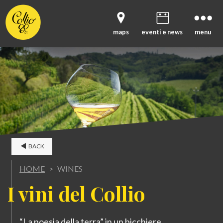
maps
eventi e news
menu
BACK
HOME
>
WINES
I
vini del Collio
“La poesia della terra” in un bicchiere.